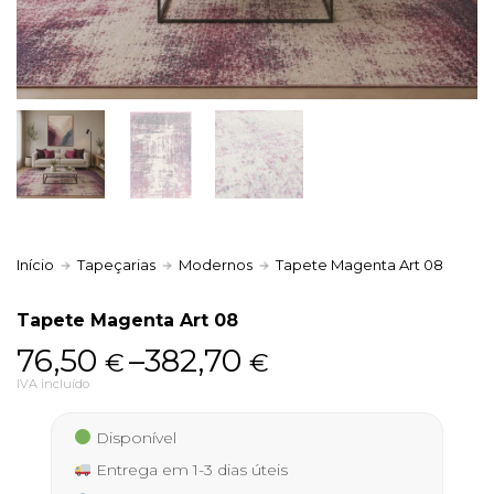
Política de Privacidade
Livro de Reclamações
Início
Tapeçarias
Modernos
Tapete Magenta Art 08
Tapete Magenta Art 08
Price
76,50
–
382,70
€
€
range:
IVA incluído
76,50 €
Disponível
through
Entrega em 1-3 dias úteis