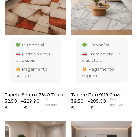
Disponível
Disponível
Entrega em 1-3
Entrega em 1-3
dias úteis
dias úteis
Pagamento
Pagamento
seguro
seguro
Tapete Serena 7840 Tijolo
Tapete Faro 9119 Cinza
IVA
IVA
Price
Price
32,50
–
229,90
39,50
–
285,00
incluído
incluído
range:
range:
€
€
€
€
32,50 €
39,50 €
through
through
229,90 €
285,00 €