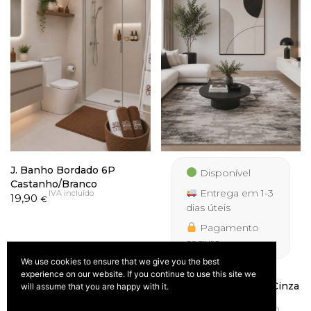
J. Banho Bordado 6P
Disponível
Castanho/Branco
Entrega em 1-3
IVA incluído
19,90
€
dias úteis
Pagamento
seguro
We use cookies to ensure that we give you the best
experience on our website. If you continue to use this site we
Tapete Palmera 9676 Cinza
will assume that you are happy with it.
IVA
Price
39,50
–
277,50
incluído