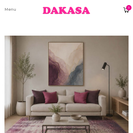
0
Sobre nós
Contatos e moradas
Pagamentos e Envios
Trocas e Devoluções
Termos e condições