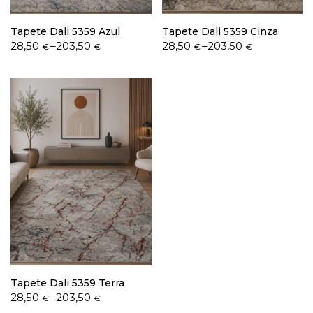
Tapete Dali 5359 Azul
Tapete Dali 5359 Cinza
Price
Price
28,50
–
203,50
28,50
–
203,50
€
€
€
€
range:
range:
28,50 €
28,50 €
through
through
203,50 €
203,50 €
Tapete Dali 5359 Terra
Price
28,50
–
203,50
€
€
range: