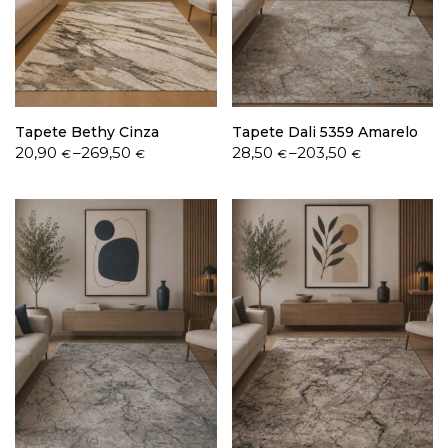
Política de Privacidade
Tapete Bethy Cinza
Tapete Dali 5359 Amarelo
Price
Price
20,90
–
269,50
28,50
–
203,50
€
€
€
€
range:
range:
20,90 €
28,50 €
Livro de Reclamações
through
through
269,50 €
203,50 €