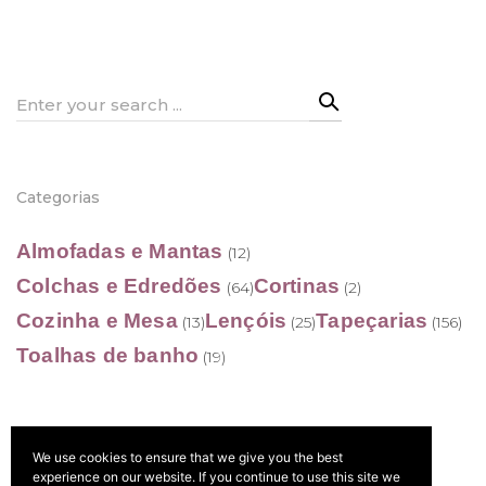
28,50 €
through
203,50 €
Search
for:
Categorias
Almofadas e Mantas
(12)
Colchas e Edredões
Cortinas
(64)
(2)
Cozinha e Mesa
Lençóis
Tapeçarias
(13)
(25)
(156)
Toalhas de banho
(19)
We use cookies to ensure that we give you the best
Filtrar por preço
experience on our website. If you continue to use this site we