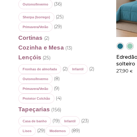
(36)
Outono/Inverno
(25)
Sherpa (borrego)
(29)
Primavera/Verão
Cortinas
(2)
Cozinha e Mesa
(13)
Lençóis
Edredão
(25)
solteiro
(2)
(2)
Fronhas de almofada
Infantil
27,90
€
(8)
Outono/Inverno
(9)
Primavera/Verão
(4)
Protetor Colchão
Tapeçarias
(156)
(19)
(23)
Casa de banho
Infantil
(29)
(89)
Lisos
Modernos