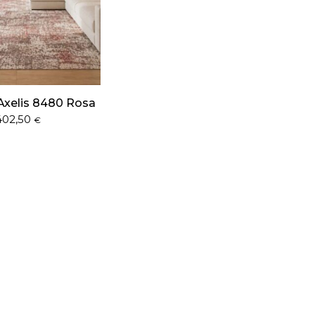
Axelis 8480 Rosa
402,50
€