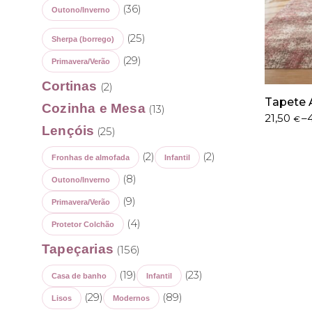
(36)
Outono/Inverno
(25)
Sherpa (borrego)
(29)
Primavera/Verão
Cortinas
(2)
Tapete 
Cozinha e Mesa
(13)
Price
21,50
–
€
Lençóis
(25)
range:
21,50 €
(2)
(2)
through
Fronhas de almofada
Infantil
402,50 €
(8)
Outono/Inverno
(9)
Primavera/Verão
(4)
Protetor Colchão
Tapeçarias
(156)
(19)
(23)
Casa de banho
Infantil
(29)
(89)
Lisos
Modernos