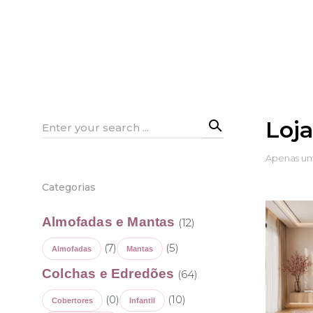
Loj
Search
for:
Apenas um
Categorias
Almofadas e Mantas
(12)
(7)
(5)
Almofadas
Mantas
Colchas e Edredões
(64)
(0)
(10)
Cobertores
Infantil