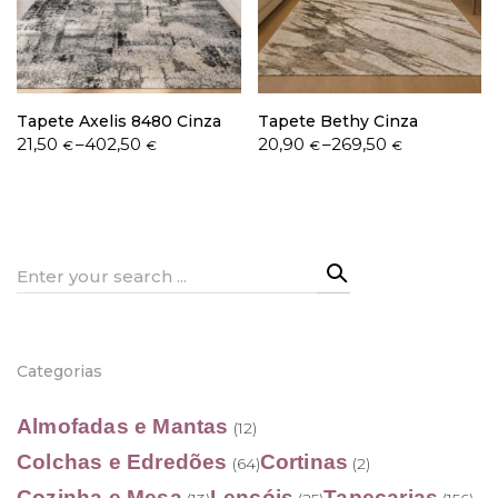
Política de Privacidade
Tapete Axelis 8480 Cinza
Tapete Bethy Cinza
Price
Price
21,50
–
402,50
20,90
–
269,50
€
€
€
€
range:
range:
21,50 €
20,90 €
through
through
Livro de Reclamações
402,50 €
269,50 €
Search
for:
Categorias
Almofadas e Mantas
(12)
Colchas e Edredões
Cortinas
(64)
(2)
Cozinha e Mesa
Lençóis
Tapeçarias