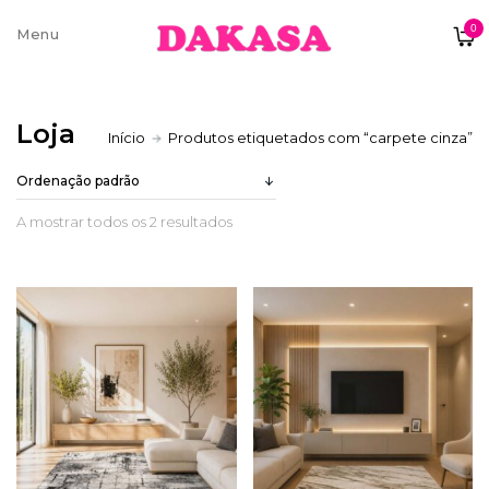
0
Sobre nós
Loja
Início
Produtos etiquetados com “carpete cinza”
Contatos e moradas
A mostrar todos os 2 resultados
Pagamentos e Envios
Trocas e Devoluções
Termos e condições