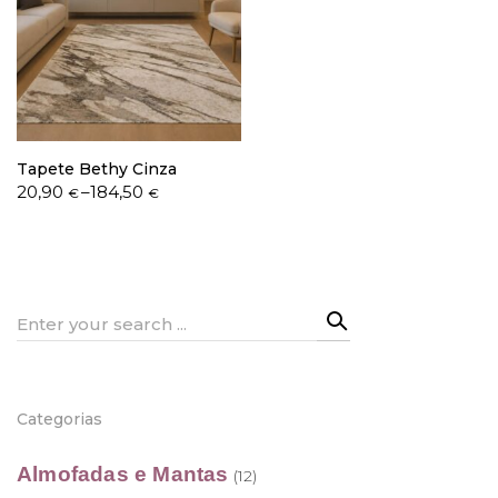
Política de Privacidade
Tapete Bethy Cinza
Price
20,90
–
184,50
€
€
range:
Livro de Reclamações
20,90 €
through
184,50 €
Search
for:
Categorias
Almofadas e Mantas
(12)