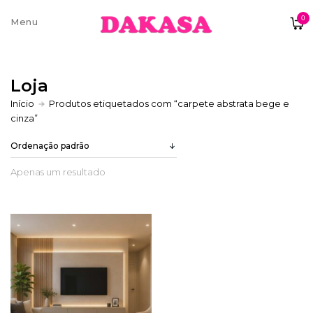
0
Sobre nós
Loja
Contatos e moradas
Início
Produtos etiquetados com “carpete abstrata bege e
cinza”
Pagamentos e Envios
Apenas um resultado
Trocas e Devoluções
Termos e condições