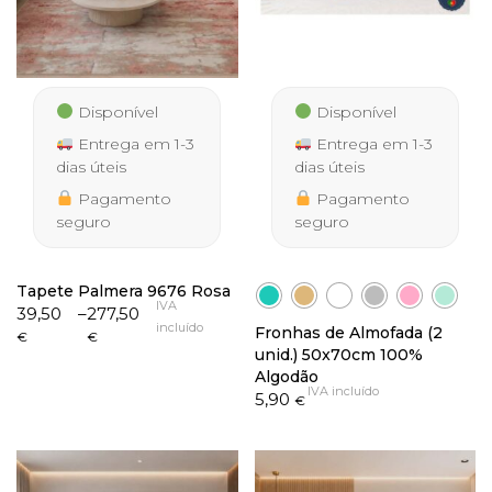
Disponível
Disponível
Entrega em 1-3
Entrega em 1-3
dias úteis
dias úteis
Pagamento
Pagamento
seguro
seguro
Tapete Palmera 9676 Rosa
IVA
Price
39,50
–
277,50
incluído
Fronhas de Almofada (2
range:
€
€
unid.) 50x70cm 100%
39,50 €
Algodão
through
IVA incluído
5,90
277,50 €
€