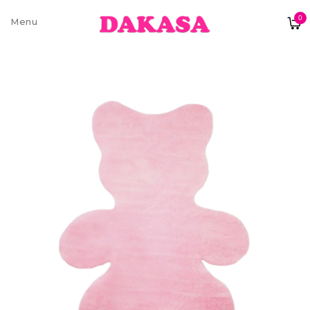
0
Sobre nós
Contatos e moradas
Pagamentos e Envios
Trocas e Devoluções
Termos e condições