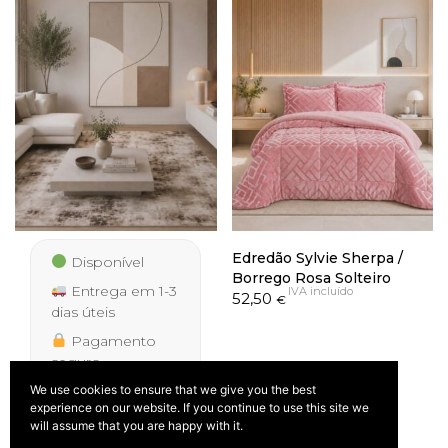
Edredão Sylvie Sherpa /
Disponível
Borrego Rosa Solteiro
Entrega em 1-3
IVA incluído
52,50
€
dias úteis
Pagamento
seguro
We use cookies to ensure that we give you the best
experience on our website. If you continue to use this site we
Tapete Palmera 9676 Bege
will assume that you are happy with it.
IVA
Price
39,50
–
277,50