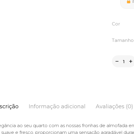
P
Cor
Tamanho
scrição
Informação adicional
Avaliações (0)
legância ao seu quarto com as nossas fronhas de almofada 
suave e fresco, proporcionam uma sensação agradável duran