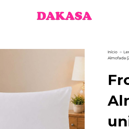
Início
Le
Almofada (
Fr
Al
un