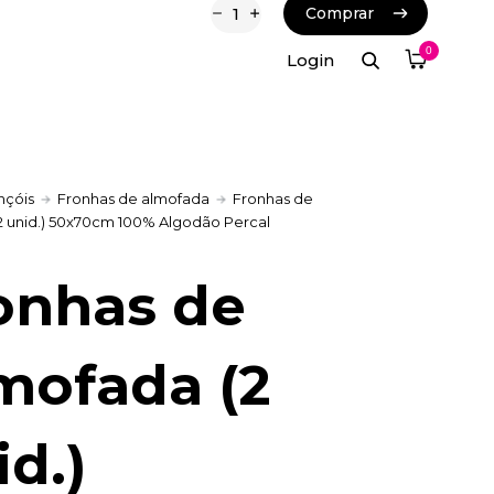
Comprar
Comprar
0
Login
nçóis
Fronhas de almofada
Fronhas de
2 unid.) 50x70cm 100% Algodão Percal
onhas de
mofada (2
id.)