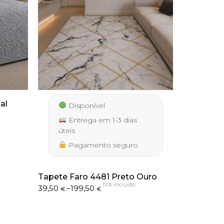
al
Disponível
Entrega em 1-3 dias
úteis
Pagamento seguro
Tapete Faro 4481 Preto Ouro
IVA incluído
Price
39,50
–
199,50
€
€
range:
39,50 €
through