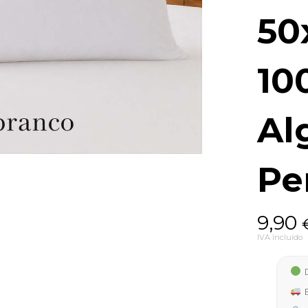
50
10
Al
Pe
9,90
IVA incluído
D
E