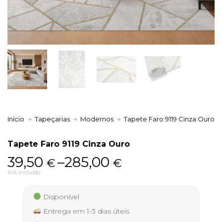
Política de Privacidade
Livro de Reclamações
Início
Tapeçarias
Modernos
Tapete Faro 9119 Cinza Ouro
Tapete Faro 9119 Cinza Ouro
Price
39,50
–
285,00
€
€
range:
IVA incluído
39,50 €
Disponível
through
Entrega em 1-3 dias úteis