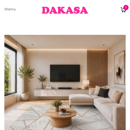
0
Sobre nós
Contatos e moradas
Pagamentos e Envios
Trocas e Devoluções
Termos e condições