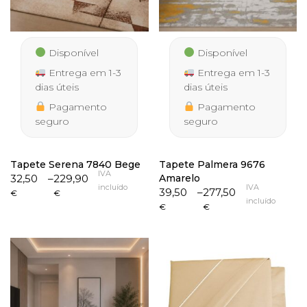
Disponível
Disponível
Entrega em 1-3
Entrega em 1-3
dias úteis
dias úteis
Pagamento
Pagamento
seguro
seguro
Tapete Serena 7840 Bege
Tapete Palmera 9676
IVA
Price
32,50
–
229,90
Amarelo
incluído
IVA
range:
Price
39,50
–
277,50
€
€
incluído
32,50 €
range:
€
€
through
39,50 €
229,90 €
through
277,50 €