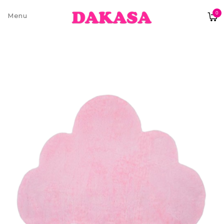
0
Sobre nós
Contatos e moradas
Pagamentos e Envios
Trocas e Devoluções
Termos e condições