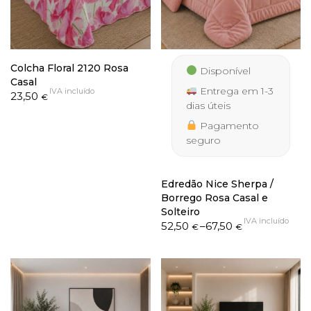
Colcha Floral 2120 Rosa
Disponível
Casal
Entrega em 1-3
IVA incluído
23,50
€
dias úteis
Pagamento
seguro
Edredão Nice Sherpa /
Borrego Rosa Casal e
Solteiro
IVA incluído
Price
52,50
–
67,50
€
€
range:
52,50 €
through
67,50 €