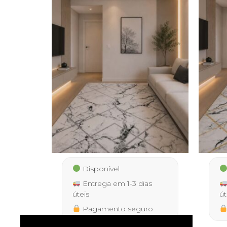
Disponível
Entrega em 1-3 dias
úteis
út
Pagamento seguro