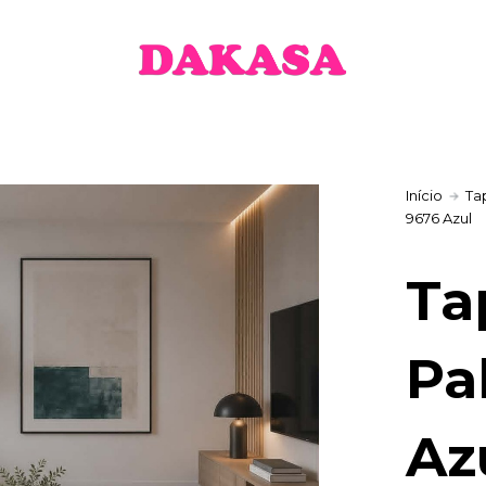
€
gh
 €
Início
Ta
9676 Azul
Ta
Pa
Az