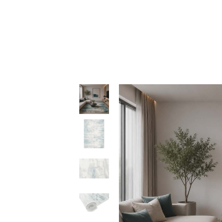
39,50 
throu
189,90