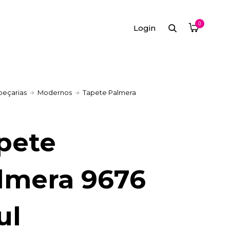
0
Login
peçarias
Modernos
Tapete Palmera
pete
lmera 9676
ul