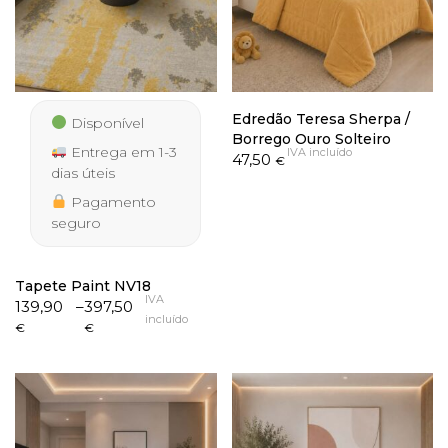
Edredão Teresa Sherpa /
Disponível
Borrego Ouro Solteiro
Entrega em 1-3
IVA incluído
47,50
€
dias úteis
Pagamento
seguro
Tapete Paint NV18
IVA
Price
139,90
–
397,50
incluído
range:
€
€
139,90 €
through
397,50 €