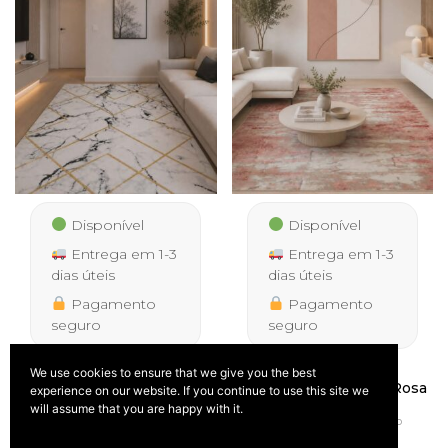
Disponível
Disponível
Entrega em 1-3
Entrega em 1-3
dias úteis
dias úteis
Pagamento
Pagamento
seguro
seguro
We use cookies to ensure that we give you the best
Tapete Faro 4481 Preto
Tapete Palmera 9676 Rosa
experience on our website. If you continue to use this site we
IVA
Price
Ouro
39,50
–
189,90
will assume that you are happy with it.
IVA
incluído
Price
range:
39,50
–
285,00
€
€
incluído
range:
39,50 €