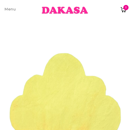
0
Sobre nós
Contatos e moradas
Pagamentos e Envios
Trocas e Devoluções
Termos e condições