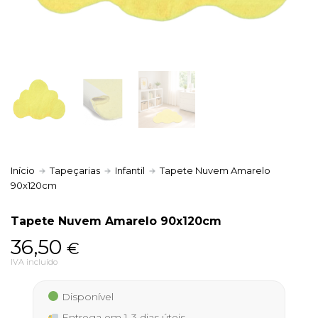
Política de Privacidade
Livro de Reclamações
Início
Tapeçarias
Infantil
Tapete Nuvem Amarelo
90x120cm
Tapete Nuvem Amarelo 90x120cm
36,50
€
IVA incluído
Disponível
Entrega em 1-3 dias úteis