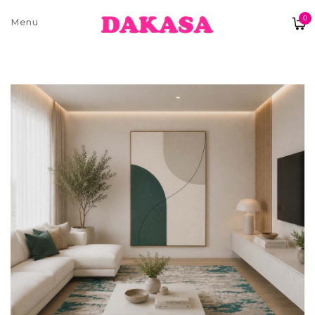
0
Sobre nós
Contatos e moradas
Pagamentos e Envios
Trocas e Devoluções
Termos e condições