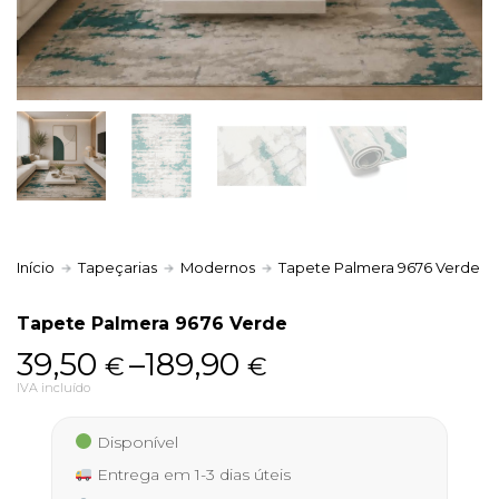
Política de Privacidade
Livro de Reclamações
Início
Tapeçarias
Modernos
Tapete Palmera 9676 Verde
Tapete Palmera 9676 Verde
Price
39,50
–
189,90
€
€
range:
IVA incluído
39,50 €
Disponível
through
Entrega em 1-3 dias úteis