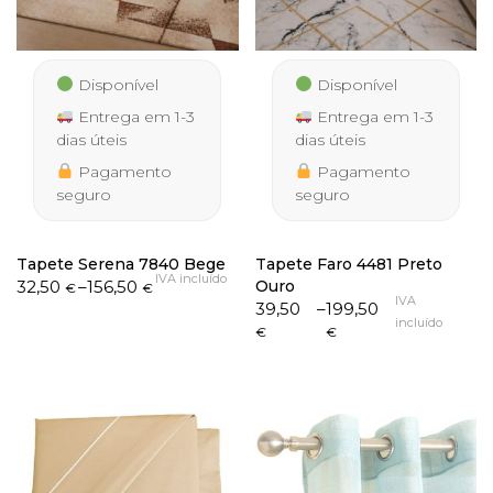
Disponível
Disponível
Entrega em 1-3
Entrega em 1-3
dias úteis
dias úteis
Pagamento
Pagamento
seguro
seguro
Tapete Serena 7840 Bege
Tapete Faro 4481 Preto
IVA incluído
Price
32,50
–
156,50
Ouro
€
€
IVA
range:
Price
39,50
–
199,50
incluído
32,50 €
range:
€
€
through
39,50 €
156,50 €
through
199,50 €