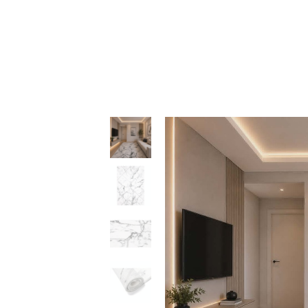
39,50 €
through
199,50 €