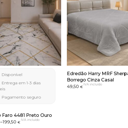
Edredão Harry MRF Sherpa
Disponível
Borrego Cinza Casal
Entrega em 1-3 dias
IVA incluído
49,50
€
eis
Pagamento seguro
 Faro 4481 Preto Ouro
IVA incluído
–
199,50
€