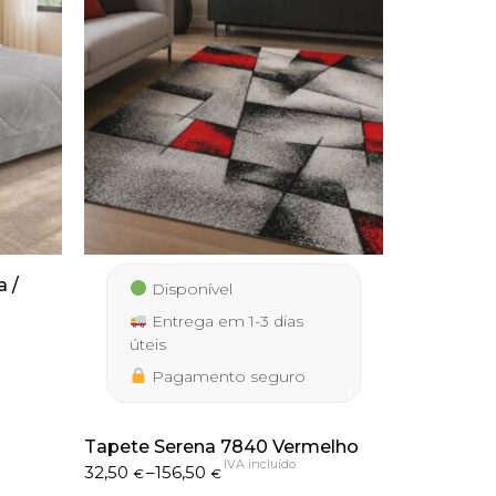
 /
Disponível
Entrega em 1-3 dias
úteis
Pagamento seguro
Tapete Serena 7840 Vermelho
IVA incluído
Price
32,50
–
156,50
€
€
range: