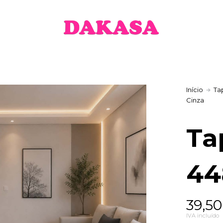
Início
Ta
Cinza
Ta
44
Price
39,5
range
IVA incluído