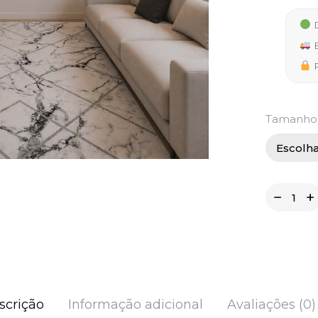
39,50
D
thro
E
199,5
P
Tamanho
scrição
Informação adicional
Avaliações (0)