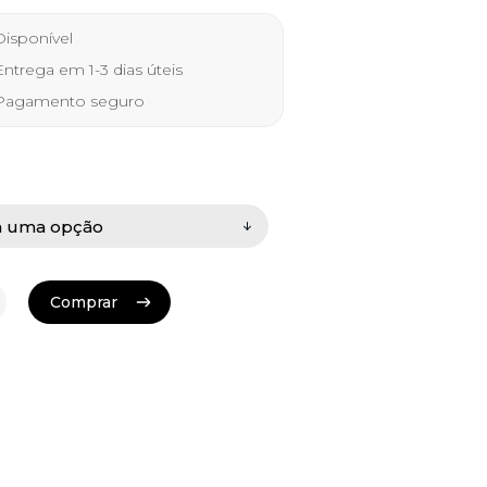
 €
isponível
ugh
ntrega em 1-3 dias úteis
0 €
agamento seguro
Comprar
Comprar