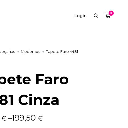
0
Login
peçarias
Modernos
Tapete Faro 4481
pete Faro
81 Cinza
0
–
199,50
€
€
: