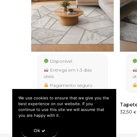
Disponível
Entrega em 1-3 dias
úteis
út
Pagamento seguro
We use cookies to ensure that we give you the
best experience on our website. If you
Tapete Faro 9119 Cinza
Tapete
continue to use this site we will assume that
IVA incluído
Price
Price
39,50
–
285,00
32,50
€
€
€
you are happy with it.
range:
range:
39,50 €
32,50 €
through
throug
Ok
285,00 €
229,90