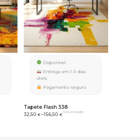
Disponível
Entrega em 1-3 dias
úteis
Pagamento seguro
Tapete Flash 338
IVA incluído
Price
32,50
–
156,50
€
€
range:
32,50 €
through
156,50 €