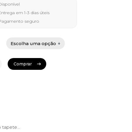
 €
isponível
ugh
ntrega em 1-3 dias úteis
0 €
agamento seguro
Comprar
Comprar
o tapete…