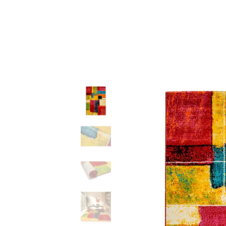
32,50 €
through
229,90 €