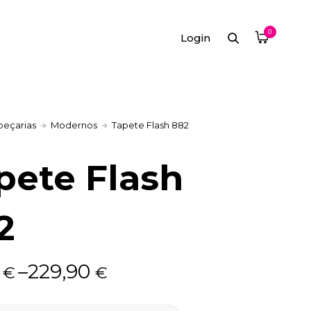
0
Login
peçarias
Modernos
Tapete Flash 882
pete Flash
2
0
–
229,90
€
€
: