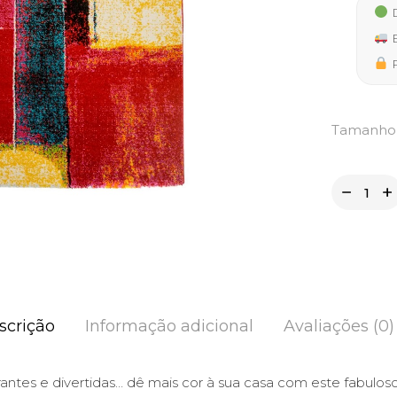
32,50
D
thro
E
229,9
P
Tamanho
scrição
Informação adicional
Avaliações (0)
antes e divertidas… dê mais cor à sua casa com este fabulos