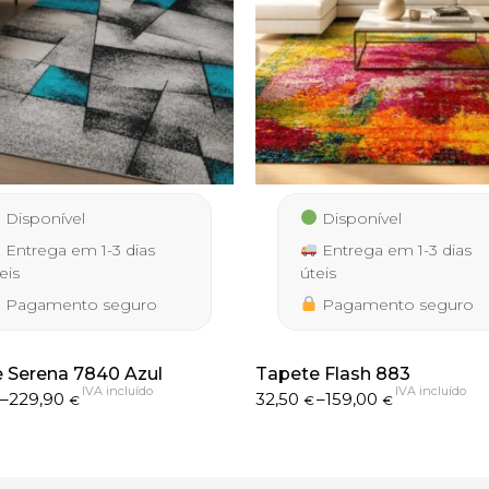
Disponível
Disponível
Entrega em 1-3 dias
Entrega em 1-3 dias
eis
úteis
Pagamento seguro
Pagamento seguro
 Serena 7840 Azul
Tapete Flash 883
IVA incluído
IVA incluído
Price
–
229,90
32,50
–
159,00
€
€
€
range:
32,50 €
h
through
 €
159,00 €