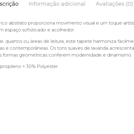
scrição
Informação adicional
Avaliações (0)
co abstrato proporciona movimento visual e um toque artíst
 espaço sofisticado e acolhedor.
tar, quartos ou áreas de leitura, este tapete harmoniza faci
as e contemporâneas. Os tons suaves de lavanda acrescent
s formas geométricas conferem modernidade e dinamismo.
propileno + 30% Polyester