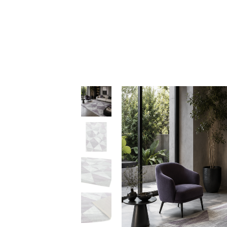
97,50 
throu
469,90