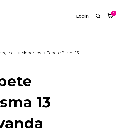
0
Login
peçarias
Modernos
Tapete Prisma 13
pete
isma 13
vanda