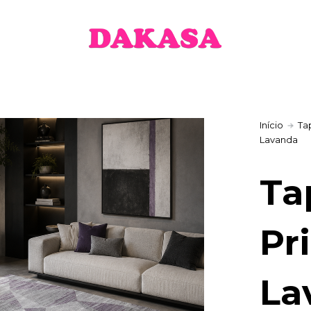
€
gh
 €
Início
Ta
Lavanda
Ta
Pr
La