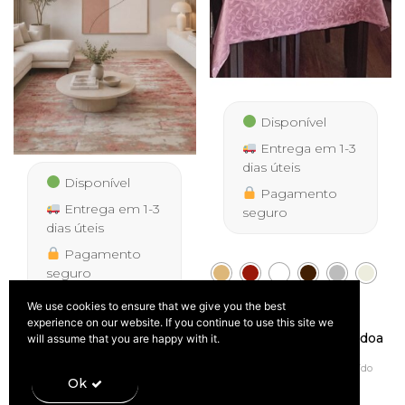
Disponível
Entrega em 1-3
dias úteis
Disponível
Pagamento
Entrega em 1-3
seguro
dias úteis
Pagamento
seguro
We use cookies to ensure that we give you the best
experience on our website. If you continue to use this site we
Tapete Palmera 9676 Rosa
Toalha de Mesa Antinódoa
will assume that you are happy with it.
IVA
Price
39,50
–
277,50
– várias medidas
incluído
range:
€
€
IVA incluído
Price
11,50
–
22,90
€
€
39,50 €
Ok
range:
through