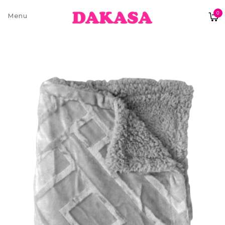
0
Sobre nós
Contatos e moradas
Pagamentos e Envios
Trocas e Devoluções
Termos e condições