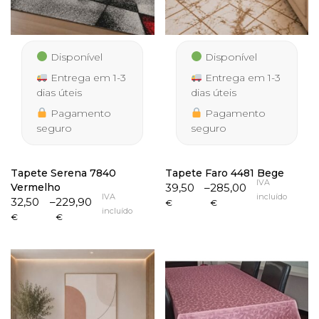
Disponível
Disponível
Entrega em 1-3
Entrega em 1-3
dias úteis
dias úteis
Pagamento
Pagamento
seguro
seguro
Tapete Serena 7840
Tapete Faro 4481 Bege
IVA
Price
Vermelho
39,50
–
285,00
IVA
incluído
Price
range:
32,50
–
229,90
€
€
incluído
range:
39,50 €
€
€
32,50 €
through
through
285,00 €
229,90 €