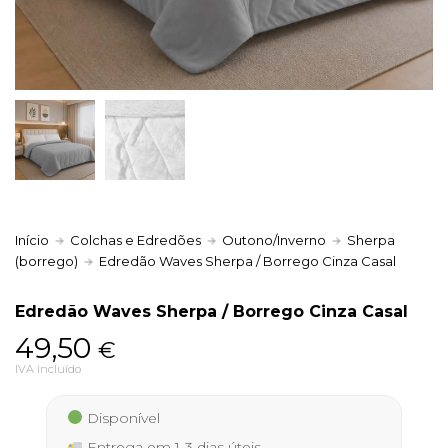
Política de Privacidade
Livro de Reclamações
Início
Colchas e Edredões
Outono/Inverno
Sherpa
(borrego)
Edredão Waves Sherpa / Borrego Cinza Casal
Edredão Waves Sherpa / Borrego Cinza Casal
49,50
€
IVA incluído
Disponível
Entrega em 1-3 dias úteis