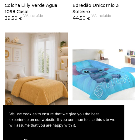
Colcha Lilly Verde Água
Edredão Unicornio 3
1098 Casal
Solteiro
IVA incluído
IVA incluído
39,50
44,50
€
€
We use cookies to ensure that we give you the best
experience on our website. If you continue to use this site we
Edredão Teresa Sherpa /
Edredão Stitch Azul
will assume that you are happy with it.
Borrego Ouro Solteiro
Solteiro
IVA incluído
IVA incluído
47,50
42,50
€
€