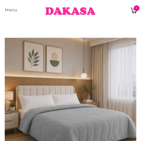
0
Sobre nós
Contatos e moradas
Pagamentos e Envios
Trocas e Devoluções
Termos e condições