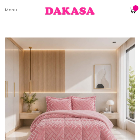
0
Sobre nós
Contatos e moradas
Pagamentos e Envios
Trocas e Devoluções
Termos e condições