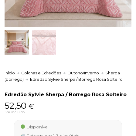
Política de Privacidade
Livro de Reclamações
Início
Colchas e Edredões
Outono/Inverno
Sherpa
(borrego)
Edredão Sylvie Sherpa / Borrego Rosa Solteiro
Edredão Sylvie Sherpa / Borrego Rosa Solteiro
52,50
€
IVA incluído
Disponível
Entrega em 1-3 dias úteis