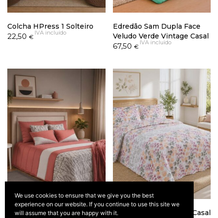
Colcha HPress 1 Solteiro
Edredão Sam Dupla Face
IVA incluído
22,50
Veludo Verde Vintage Casal
€
IVA incluído
67,50
€
We use cookies to ensure that we give you the best
experience on our website. If you continue to use this site we
Edredão Lírio Coral/Telha
Colcha Gabriela Malva Casal
will assume that you are happy with it.