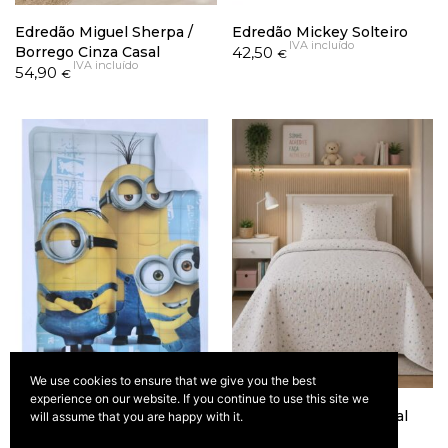
Edredão Miguel Sherpa /
Edredão Mickey Solteiro
IVA incluído
Borrego Cinza Casal
42,50
€
IVA incluído
54,90
€
We use cookies to ensure that we give you the best
experience on our website. If you continue to use this site we
Edredão Minions Solteiro
Colcha Icelen Clara Vidal
will assume that you are happy with it.
IVA incluído
42,50
Solteiro
€