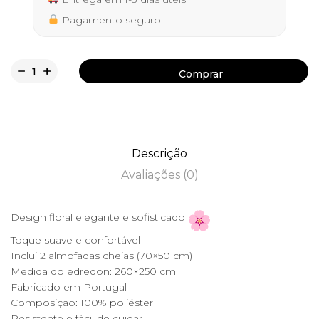
84,50 €.
54,90 €.
Pagamento seguro
Comprar
Comprar
Descrição
Avaliações (0)
Design floral elegante e sofisticado
Toque suave e confortável
Inclui 2 almofadas cheias (70×50 cm)
Medida do edredon: 260×250 cm
Fabricado em Portugal
Composição: 100% poliéster
Resistente e fácil de cuidar