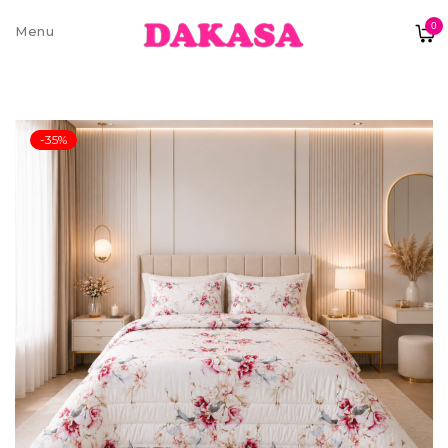
0
Sobre nós
-35%
Contatos e moradas
Pagamentos e Envios
Trocas e Devoluções
Termos e condições