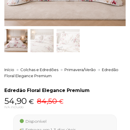
Política de Privacidade
Livro de Reclamações
Início
Colchas e Edredões
Primavera/Verão
Edredão
Floral Elegance Premium
Edredão Floral Elegance Premium
O
O
54,90
84,50
€
€
preço
preço
IVA incluído
original
atual
Disponível
era:
é:
Entrega em 1-3 dias úteis