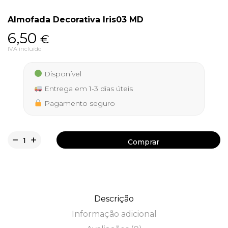
Almofada Decorativa Iris03 MD
6,50
€
Política de Privacidade
IVA incluído
Disponível
Entrega em 1-3 dias úteis
Livro de Reclamações
Pagamento seguro
Comprar
Comprar
Descrição
Informação adicional