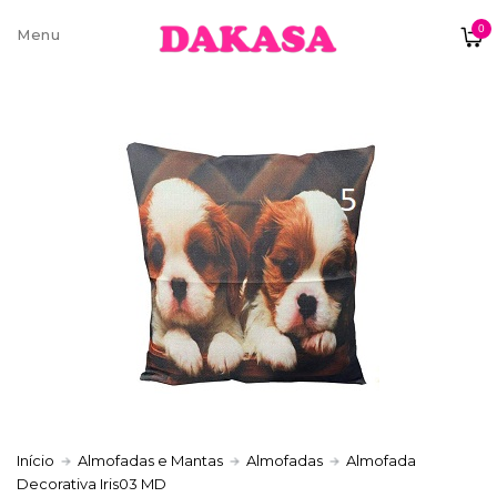
0
Sobre nós
Contatos e moradas
Pagamentos e Envios
Trocas e Devoluções
Início
Almofadas e Mantas
Almofadas
Almofada
Decorativa Iris03 MD
Termos e condições