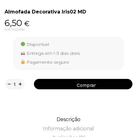
Almofada Decorativa Iris02 MD
6,50
€
Política de Privacidade
IVA incluído
Disponível
Entrega em 1-3 dias úteis
Livro de Reclamações
Pagamento seguro
Comprar
Comprar
Descrição
Informação adicional