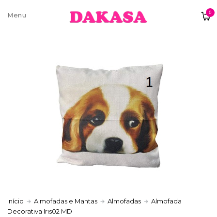
0
Sobre nós
Contatos e moradas
Pagamentos e Envios
Trocas e Devoluções
Início
Almofadas e Mantas
Almofadas
Almofada
Decorativa Iris02 MD
Termos e condições