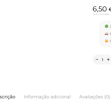
6,50
IVA incluído
D
E
P
scrição
Informação adicional
Avaliações (0)