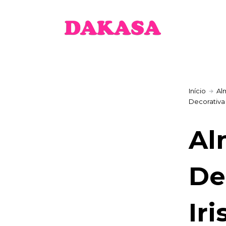
Início
Al
Decorativa 
Al
De
Ir