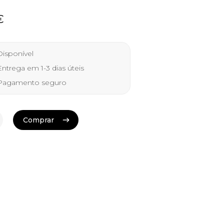
€
isponível
ntrega em 1-3 dias úteis
agamento seguro
Comprar
Comprar