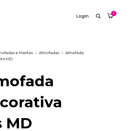
0
Login
mofadas e Mantas
Almofadas
Almofada
Iris MD
mofada
corativa
is MD