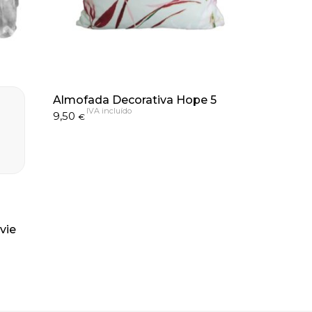
Almofada Decorativa Hope 5
IVA incluído
9,50
€
vie