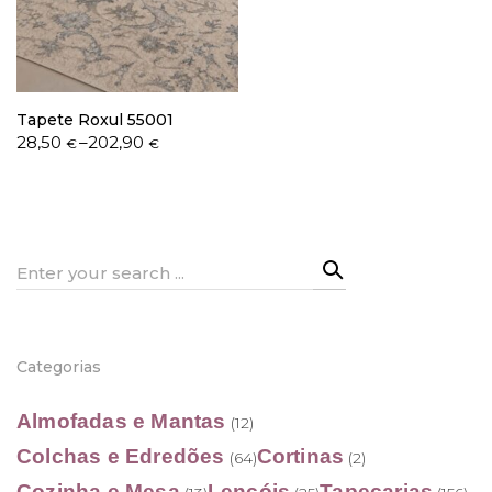
Política de Privacidade
Tapete Roxul 55001
Price
28,50
–
202,90
€
€
range:
28,50 €
through
Livro de Reclamações
202,90 €
Search
for:
Categorias
Almofadas e Mantas
(12)
Colchas e Edredões
Cortinas
(64)
(2)
Cozinha e Mesa
Lençóis
Tapeçarias