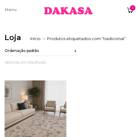
0
Sobre nós
Loja
Início
Produtos etiquetados com “tradicional”
Contatos e moradas
Apenas um resultado
Pagamentos e Envios
Trocas e Devoluções
Termos e condições