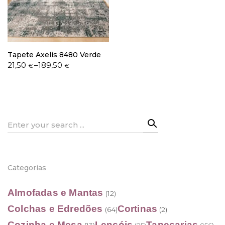
Política de Privacidade
Tapete Axelis 8480 Verde
Price
21,50
–
189,50
€
€
range:
21,50 €
through
Livro de Reclamações
189,50 €
Search
for:
Categorias
Almofadas e Mantas
(12)
Colchas e Edredões
Cortinas
(64)
(2)
Cozinha e Mesa
Lençóis
Tapeçarias