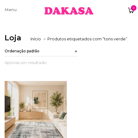
0
Sobre nós
Loja
Início
Produtos etiquetados com “tons verde”
Contatos e moradas
Apenas um resultado
Pagamentos e Envios
Trocas e Devoluções
Termos e condições