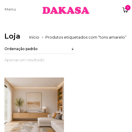
0
Sobre nós
Loja
Início
Produtos etiquetados com “tons amarelo”
Contatos e moradas
Apenas um resultado
Pagamentos e Envios
Trocas e Devoluções
Termos e condições