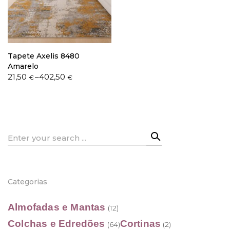
Política de Privacidade
Tapete Axelis 8480
Amarelo
Price
21,50
–
402,50
€
€
range:
21,50 €
Livro de Reclamações
through
402,50 €
Search
for:
Categorias
Almofadas e Mantas
(12)
Colchas e Edredões
Cortinas
(64)
(2)