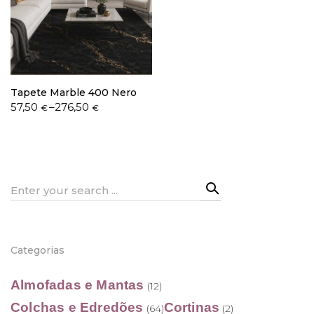
Política de Privacidade
Tapete Marble 400 Nero
Price
57,50
–
276,50
€
€
range:
57,50 €
Livro de Reclamações
through
276,50 €
Search
for:
Categorias
Almofadas e Mantas
(12)
Colchas e Edredões
Cortinas
(64)
(2)