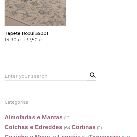
Política de Privacidade
Tapete Roxul 55001
Price
14,90
–
137,50
€
€
range:
14,90 €
through
Livro de Reclamações
137,50 €
Search
for:
Categorias
Almofadas e Mantas
(12)
Colchas e Edredões
Cortinas
(64)
(2)
Cozinha e Mesa
Lençóis
Tapeçarias