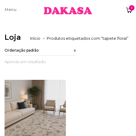
0
Sobre nós
Loja
Início
Produtos etiquetados com “tapete floral”
Contatos e moradas
Apenas um resultado
Pagamentos e Envios
Trocas e Devoluções
Termos e condições