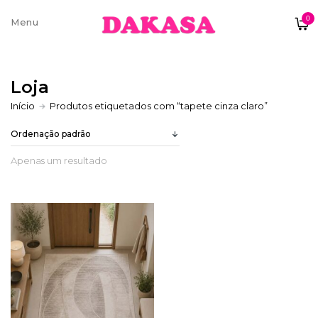
0
Sobre nós
Loja
Contatos e moradas
Início
Produtos etiquetados com “tapete cinza claro”
Apenas um resultado
Pagamentos e Envios
Trocas e Devoluções
Termos e condições