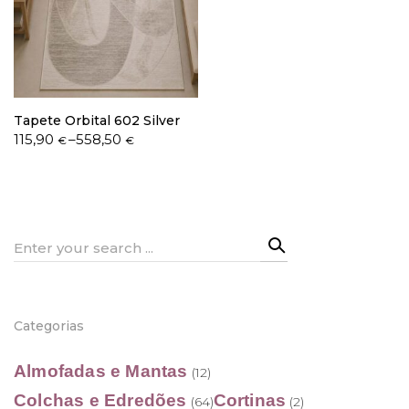
Política de Privacidade
Tapete Orbital 602 Silver
Price
115,90
–
558,50
€
€
range:
115,90 €
Livro de Reclamações
through
558,50 €
Search
for:
Categorias
Almofadas e Mantas
(12)
Colchas e Edredões
Cortinas
(64)
(2)