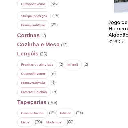
(36)
Outono/Inverno
(25)
Sherpa (borrego)
Jogo de
(29)
Primavera/Verão
Homem-
Algodã
Cortinas
(2)
32,90
€
Cozinha e Mesa
(13)
Lençóis
(25)
(2)
(2)
Fronhas de almofada
Infantil
(8)
Outono/Inverno
(9)
Primavera/Verão
(4)
Protetor Colchão
Tapeçarias
(156)
(19)
(23)
Casa de banho
Infantil
(29)
(89)
Lisos
Modernos