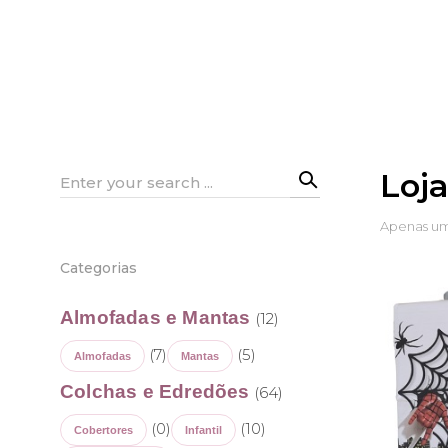
Loj
Search
for:
Apenas um
Categorias
Almofadas e Mantas
(12)
(7)
(5)
Almofadas
Mantas
Colchas e Edredões
(64)
(0)
(10)
Cobertores
Infantil