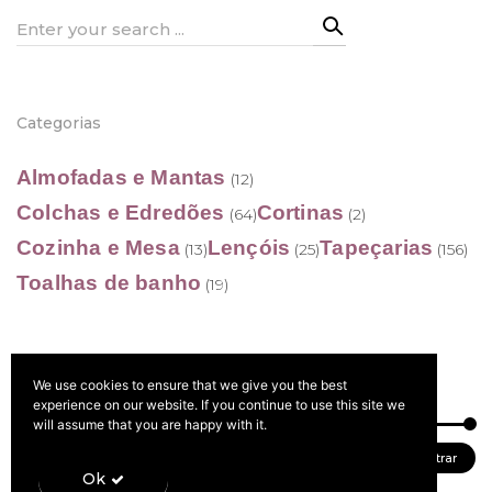
Search
for:
Categorias
Almofadas e Mantas
(12)
Colchas e Edredões
Cortinas
(64)
(2)
Cozinha e Mesa
Lençóis
Tapeçarias
(13)
(25)
(156)
Toalhas de banho
(19)
We use cookies to ensure that we give you the best
Filtrar por preço
experience on our website. If you continue to use this site we
will assume that you are happy with it.
Preço
Preço
Preço:
20 €
—
40 €
Filtrar
Ok
mínimo
máximo