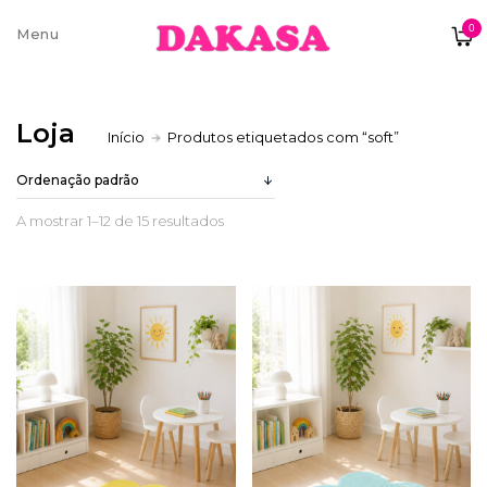
0
Sobre nós
Loja
Início
Produtos etiquetados com “soft”
Contatos e moradas
A mostrar 1–12 de 15 resultados
Pagamentos e Envios
Trocas e Devoluções
Termos e condições