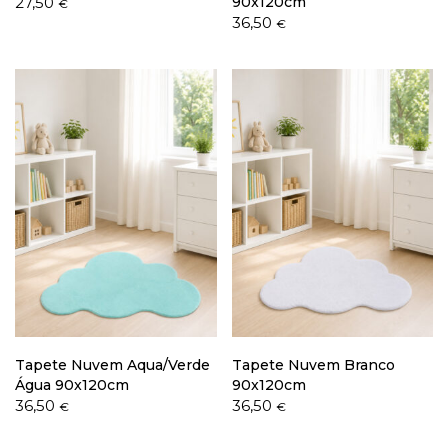
27,50
90x120cm
€
36,50
€
Tapete Nuvem Aqua/Verde
Tapete Nuvem Branco
Água 90x120cm
90x120cm
36,50
36,50
€
€