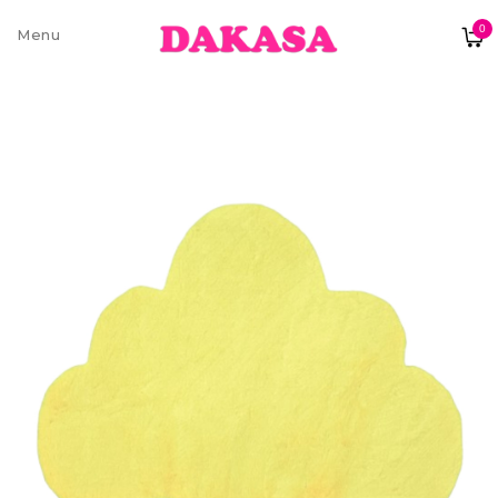
0
Sobre nós
Contatos e moradas
Pagamentos e Envios
Trocas e Devoluções
Termos e condições