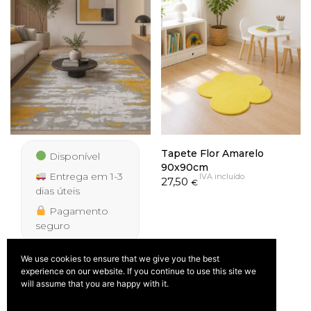
Tapete Flor Amarelo
Disponível
90x90cm
Entrega em 1-3
IVA incluído
27,50
€
dias úteis
Pagamento
seguro
We use cookies to ensure that we give you the best
Tapete Palmera 9676
experience on our website. If you continue to use this site we
Amarelo
will assume that you are happy with it.
IVA
Price
39,50
–
277,50
incluído
range: