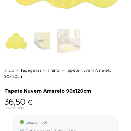
Política de Privacidade
Livro de Reclamações
Início
Tapeçarias
Infantil
Tapete Nuvem Amarelo
90x120cm
Tapete Nuvem Amarelo 90x120cm
36,50
€
IVA incluído
Disponível
Entrega em 1-3 dias úteis