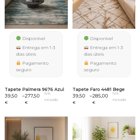
Disponível
Disponível
Entrega em 1-3
Entrega em 1-3
dias úteis
dias úteis
Pagamento
Pagamento
seguro
seguro
Tapete Palmera 9676 Azul
Tapete Faro 4481 Bege
IVA
IVA
Price
Price
39,50
–
277,50
39,50
–
285,00
incluído
incluído
range:
range:
€
€
€
€
39,50 €
39,50 €
through
through
277,50 €
285,00 €