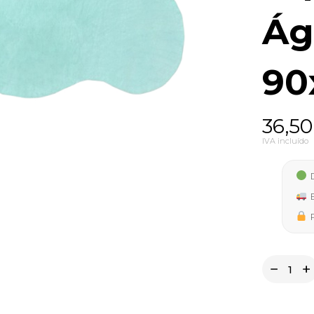
Ág
90
36,5
IVA incluído
D
E
P