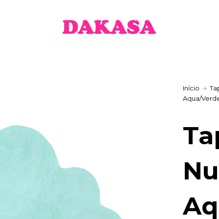
Início
Ta
Aqua/Verd
Ta
N
Aq