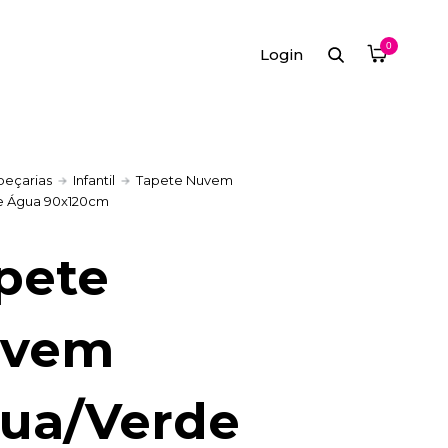
0
Login
peçarias
Infantil
Tapete Nuvem
e Água 90x120cm
pete
uvem
ua/Verde