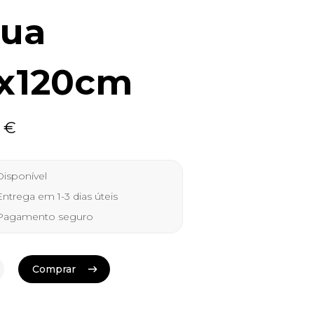
ua
x120cm
0
€
isponível
ntrega em 1-3 dias úteis
agamento seguro
Comprar
Comprar