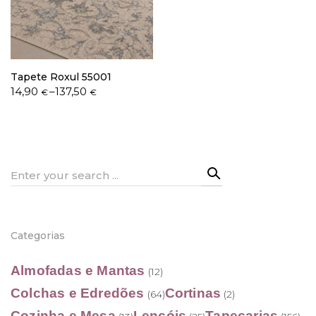
Política de Privacidade
Tapete Roxul 55001
Price
14,90
–
137,50
€
€
range:
14,90 €
through
Livro de Reclamações
137,50 €
Search
for:
Categorias
Almofadas e Mantas
(12)
Colchas e Edredões
Cortinas
(64)
(2)
Cozinha e Mesa
Lençóis
Tapeçarias