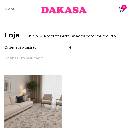
0
Sobre nós
Loja
Início
Produtos etiquetados com “pelo curto”
Contatos e moradas
Apenas um resultado
Pagamentos e Envios
Trocas e Devoluções
Termos e condições