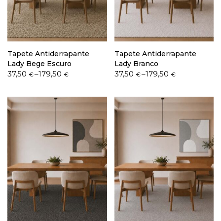
Política de Privacidade
Tapete Antiderrapante
Tapete Antiderrapante
Lady Bege Escuro
Lady Branco
Price
Price
37,50
–
179,50
37,50
–
179,50
€
€
€
€
range:
range:
37,50 €
37,50 €
Livro de Reclamações
through
through
179,50 €
179,50 €