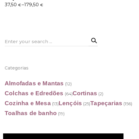
Price
37,50
–
179,50
€
€
range:
37,50 €
through
179,50 €
Search
for:
Categorias
Almofadas e Mantas
(12)
Colchas e Edredões
Cortinas
(64)
(2)
Cozinha e Mesa
Lençóis
Tapeçarias
(13)
(25)
(156)
Toalhas de banho
(19)