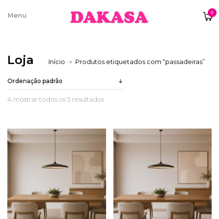
0
Sobre nós
Loja
Início
Produtos etiquetados com “passadeiras”
Contatos e moradas
A mostrar todos os 5 resultados
Pagamentos e Envios
Trocas e Devoluções
Termos e condições