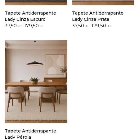
Tapete Antiderrapante
Tapete Antiderrapante
Lady Cinza Escuro
Lady Cinza Prata
Price
Price
37,50
–
179,50
37,50
–
179,50
€
€
€
€
range:
range:
37,50 €
37,50 €
through
through
179,50 €
179,50 €
Tapete Antiderrapante
Lady Pérola