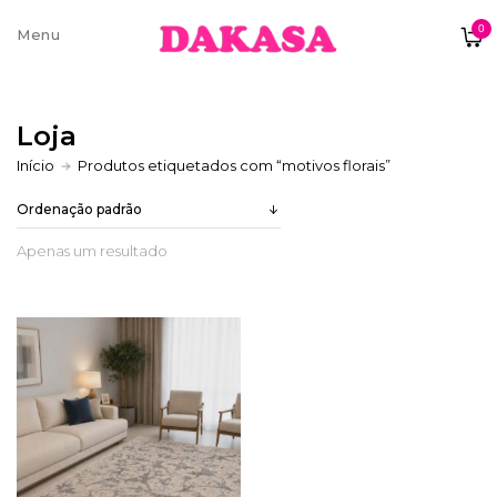
0
Sobre nós
Loja
Contatos e moradas
Início
Produtos etiquetados com “motivos florais”
Apenas um resultado
Pagamentos e Envios
Trocas e Devoluções
Termos e condições