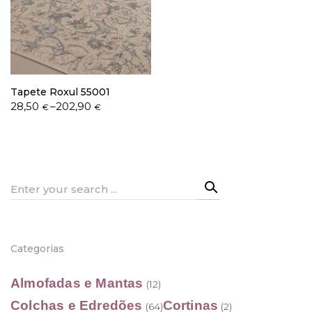
Política de Privacidade
Tapete Roxul 55001
Price
28,50
–
202,90
€
€
range:
28,50 €
Livro de Reclamações
through
202,90 €
Search
for:
Categorias
Almofadas e Mantas
(12)
Colchas e Edredões
Cortinas
(64)
(2)