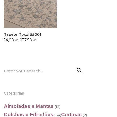
Política de Privacidade
Tapete Roxul 55001
Price
14,90
–
137,50
€
€
range:
14,90 €
Livro de Reclamações
through
137,50 €
Search
for:
Categorias
Almofadas e Mantas
(12)
Colchas e Edredões
Cortinas
(64)
(2)