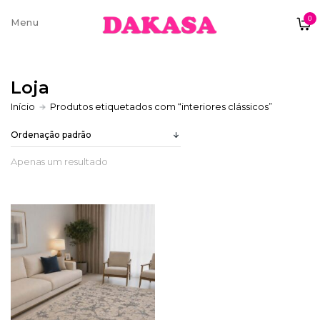
0
Sobre nós
Loja
Contatos e moradas
Início
Produtos etiquetados com “interiores clássicos”
Apenas um resultado
Pagamentos e Envios
Trocas e Devoluções
Termos e condições