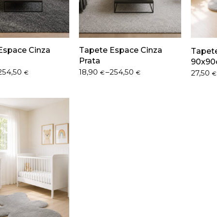
Espace Cinza
Tapete Espace Cinza
Tapete
Prata
90x9
Price
254,50
18,90
–
254,50
27,50
€
€
€
€
range:
18,90 €
through
254,50 €