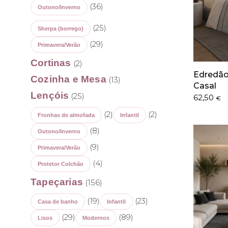
(36)
Outono/Inverno
(25)
Sherpa (borrego)
(29)
Primavera/Verão
Cortinas
(2)
Edredão
Cozinha e Mesa
(13)
Casal
Lençóis
(25)
62,50
€
(2)
(2)
Fronhas de almofada
Infantil
(8)
Outono/Inverno
(9)
Primavera/Verão
(4)
Protetor Colchão
Tapeçarias
(156)
(19)
(23)
Casa de banho
Infantil
(29)
(89)
Lisos
Modernos