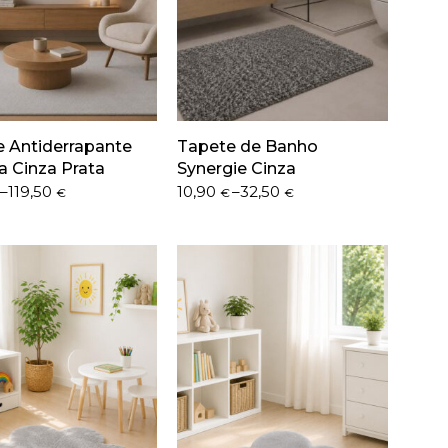
 Antiderrapante
Tapete de Banho
 Cinza Prata
Synergie Cinza
Price
–
119,50
10,90
–
32,50
€
€
€
range:
10,90 €
h
through
€
32,50 €