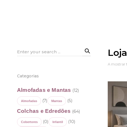
Loj
Search
for:
A mostrar 
Categorias
Almofadas e Mantas
(12)
(7)
(5)
Almofadas
Mantas
Colchas e Edredões
(64)
(0)
(10)
Cobertores
Infantil