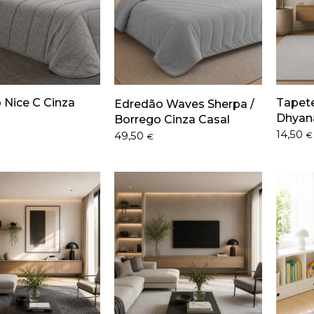
 Nice C Cinza
Tapete
Edredão Waves Sherpa /
Dhyana
Borrego Cinza Casal
Price
14,50
49,50
€
€
range:
14,50 €
throug
119,50 