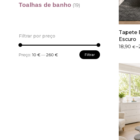
Toalhas de banho
(19)
Tapete 
Filtrar por preço
Escuro
Price
18,90
–
€
range:
Preço
Preço
Preço:
10 €
—
260 €
Filtrar
18,90 €
mínimo
máximo
through
254,50 €