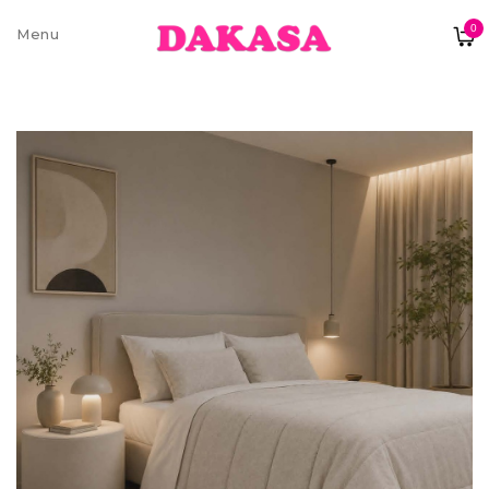
0
Sobre nós
Contatos e moradas
Pagamentos e Envios
Trocas e Devoluções
Termos e condições