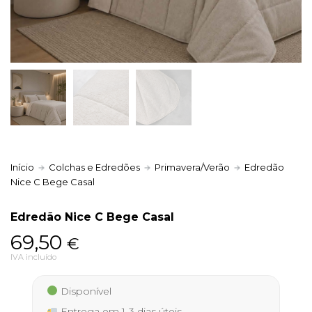
Política de Privacidade
Livro de Reclamações
Início
Colchas e Edredões
Primavera/Verão
Edredão
Nice C Bege Casal
Edredão Nice C Bege Casal
69,50
€
IVA incluído
Disponível
Entrega em 1-3 dias úteis