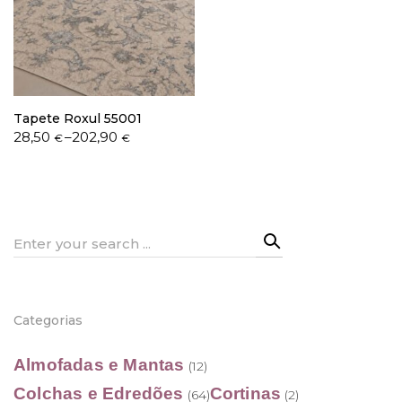
Política de Privacidade
Tapete Roxul 55001
Price
28,50
–
202,90
€
€
range:
28,50 €
Livro de Reclamações
through
202,90 €
Search
for:
Categorias
Almofadas e Mantas
(12)
Colchas e Edredões
Cortinas
(64)
(2)