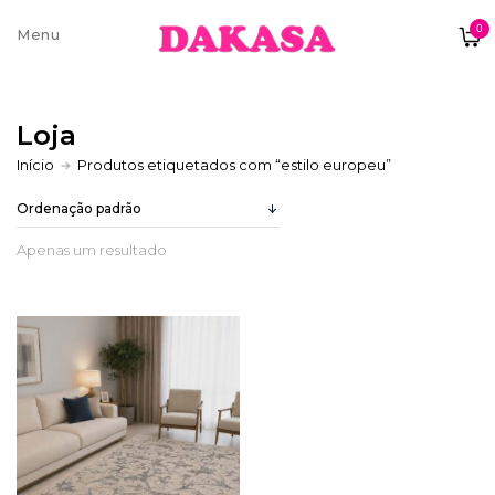
0
Sobre nós
Loja
Contatos e moradas
Início
Produtos etiquetados com “estilo europeu”
Apenas um resultado
Pagamentos e Envios
Trocas e Devoluções
Termos e condições