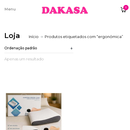
0
Sobre nós
Loja
Início
Produtos etiquetados com “ergonómica”
Contatos e moradas
Apenas um resultado
Pagamentos e Envios
Trocas e Devoluções
Termos e condições