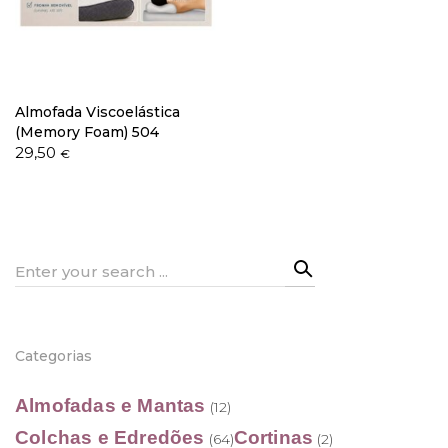
Política de Privacidade
Almofada Viscoelástica
(Memory Foam) 504
29,50
€
Livro de Reclamações
Search
for:
Categorias
Almofadas e Mantas
(12)
Colchas e Edredões
Cortinas
(64)
(2)