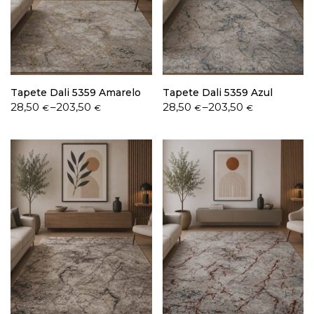
Política de Privacidade
Tapete Dali 5359 Amarelo
Tapete Dali 5359 Azul
Price
Price
28,50
–
203,50
28,50
–
203,50
€
€
€
€
range:
range:
28,50 €
28,50 €
Livro de Reclamações
through
through
203,50 €
203,50 €