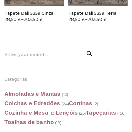
Tapete Dali 5359 Cinza
Tapete Dali 5359 Terra
Price
Price
28,50
–
203,50
28,50
–
203,50
€
€
€
€
range:
range:
28,50 €
28,50 €
through
through
203,50 €
203,50 €
Search
for:
Categorias
Almofadas e Mantas
(12)
Colchas e Edredões
Cortinas
(64)
(2)
Cozinha e Mesa
Lençóis
Tapeçarias
(13)
(25)
(156)
Toalhas de banho
(19)