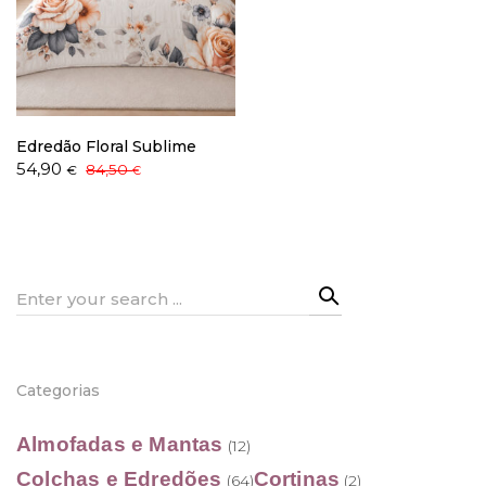
Política de Privacidade
Edredão Floral Sublime
O
O
54,90
84,50
€
€
preço
preço
original
atual
Livro de Reclamações
era:
é:
84,50 €.
54,90 €.
Search
for:
Categorias
Almofadas e Mantas
(12)
Colchas e Edredões
Cortinas
(64)
(2)