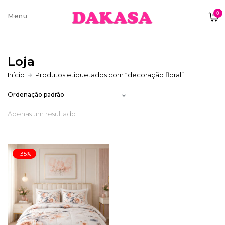
0
Sobre nós
Loja
Contatos e moradas
Início
Produtos etiquetados com “decoração floral”
Apenas um resultado
Pagamentos e Envios
-35%
Trocas e Devoluções
Termos e condições