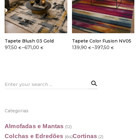
Política de Privacidade
Tapete Blush 03 Gold
Tapete Color Fusion NV05
Price
Price
97,50
–
671,00
139,90
–
397,50
€
€
€
€
range:
range:
97,50 €
139,90 €
Livro de Reclamações
through
through
671,00 €
397,50 €
Search
for:
Categorias
Almofadas e Mantas
(12)
Colchas e Edredões
Cortinas
(64)
(2)