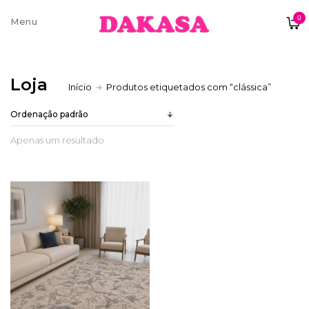
0
Sobre nós
Loja
Início
Produtos etiquetados com “clássica”
Contatos e moradas
Apenas um resultado
Pagamentos e Envios
Trocas e Devoluções
Termos e condições