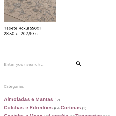
Política de Privacidade
Tapete Roxul 55001
Price
28,50
–
202,90
€
€
range:
28,50 €
through
Livro de Reclamações
202,90 €
Search
for:
Categorias
Almofadas e Mantas
(12)
Colchas e Edredões
Cortinas
(64)
(2)
Cozinha e Mesa
Lençóis
Tapeçarias