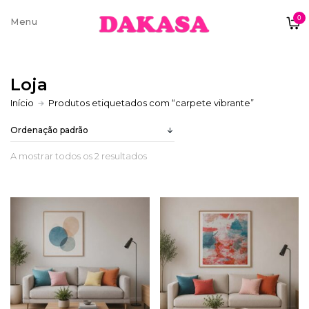
0
Sobre nós
Loja
Contatos e moradas
Início
Produtos etiquetados com “carpete vibrante”
A mostrar todos os 2 resultados
Pagamentos e Envios
Trocas e Devoluções
Termos e condições