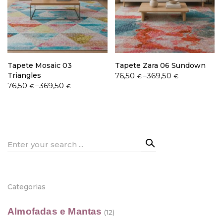
Política de Privacidade
Tapete Mosaic 03
Tapete Zara 06 Sundown
Price
Triangles
76,50
–
369,50
€
€
Price
range:
76,50
–
369,50
€
€
range:
76,50 €
Livro de Reclamações
76,50 €
through
through
369,50 €
369,50 €
Search
for:
Categorias
Almofadas e Mantas
(12)