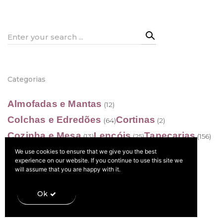
Search
Política de Privacidade
for:
Categorias
Livro de Reclamações
Almofadas e Mantas
(12)
Colchas e Edredões
Cortinas
(64)
(2)
Cozinha e Mesa
Lençóis
Tapeçarias
(13)
(25)
(156)
Toalhas de banho
We use cookies to ensure that we give you the best
(19)
experience on our website. If you continue to use this site we
will assume that you are happy with it.
Ok