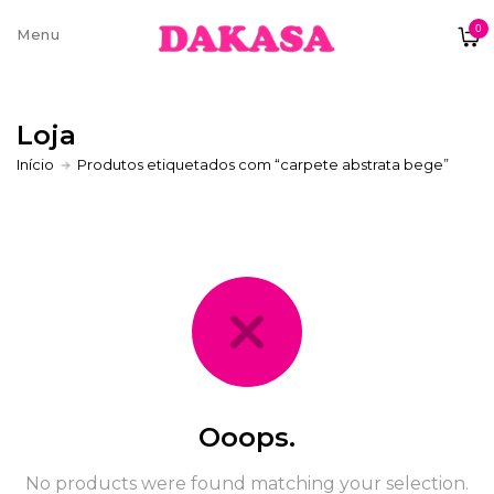
0
Sobre nós
Loja
Contatos e moradas
Início
Produtos etiquetados com “carpete abstrata bege”
Pagamentos e Envios
Trocas e Devoluções
Ooops.
No products were found matching your selection.
Termos e condições