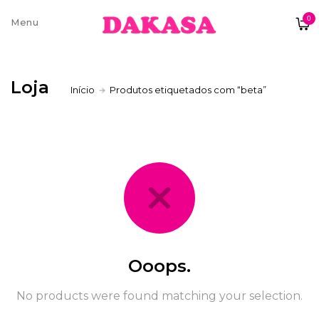
0
Sobre nós
Loja
Início
Produtos etiquetados com “beta”
Contatos e moradas
Pagamentos e Envios
Trocas e Devoluções
Ooops.
No products were found matching your selection.
Termos e condições