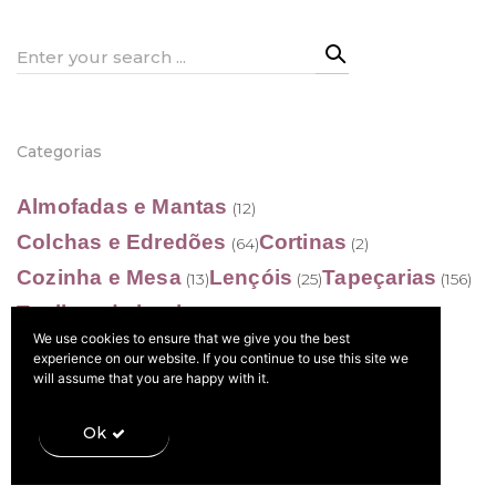
Search
for:
Política de Privacidade
Categorias
Almofadas e Mantas
(12)
Livro de Reclamações
Colchas e Edredões
Cortinas
(64)
(2)
Cozinha e Mesa
Lençóis
Tapeçarias
(13)
(25)
(156)
Toalhas de banho
(19)
We use cookies to ensure that we give you the best
experience on our website. If you continue to use this site we
will assume that you are happy with it.
Ok