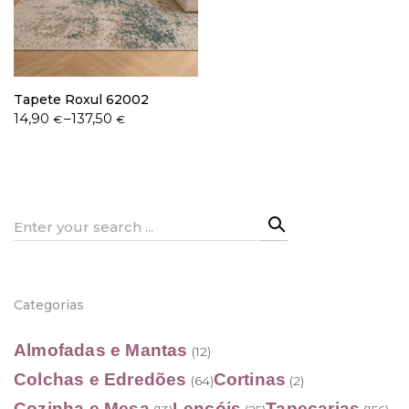
Política de Privacidade
Tapete Roxul 62002
Price
14,90
–
137,50
€
€
range:
14,90 €
through
Livro de Reclamações
137,50 €
Search
for:
Categorias
Almofadas e Mantas
(12)
Colchas e Edredões
Cortinas
(64)
(2)
Cozinha e Mesa
Lençóis
Tapeçarias