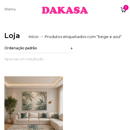
0
Sobre nós
Loja
Início
Produtos etiquetados com “bege e azul”
Contatos e moradas
Apenas um resultado
Pagamentos e Envios
Trocas e Devoluções
Termos e condições