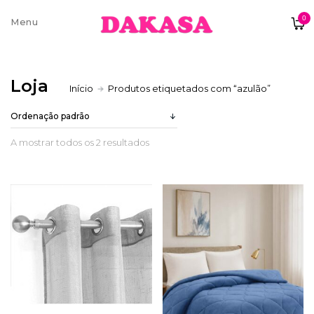
0
Sobre nós
Loja
Início
Produtos etiquetados com “azulão”
Contatos e moradas
A mostrar todos os 2 resultados
Pagamentos e Envios
Trocas e Devoluções
Termos e condições