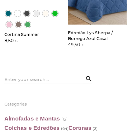
Política de Privacidade
Edredão Lys Sherpa /
Cortina Summer
Borrego Azul Casal
8,50
€
49,50
€
Livro de Reclamações
Search
for:
Categorias
Almofadas e Mantas
(12)
Colchas e Edredões
Cortinas
(64)
(2)